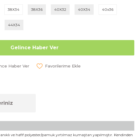
38X34
38X36
40X32
40X34
40x36
44X34
Gelince Haber Ver
ünce Haber Ver
riniz
Dayanıklı ve hafif polyester/pamuk yırtılmaz kumaştan yapılmıştır. Kendinden