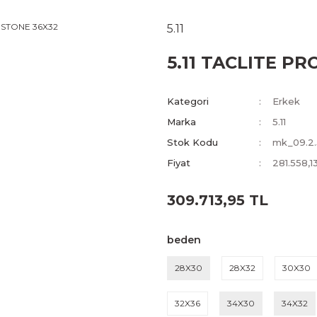
5.11
5.11 TACLITE P
Kategori
Erkek
Marka
5.11
Stok Kodu
mk_09.2.
Fiyat
281.558,1
309.713,95 TL
beden
28X30
28X32
30X30
32X36
34X30
34X32