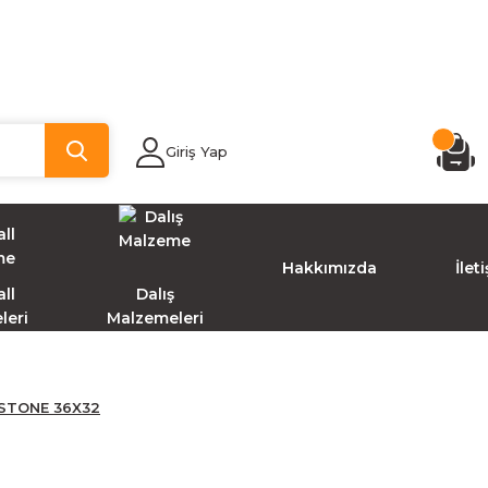
Giriş Yap
Hakkımızda
İlet
ll
Dalış
leri
Malzemeleri
 STONE 36X32