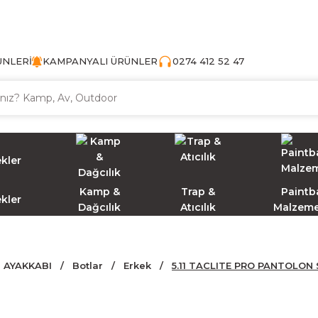
TÜRKİYE'NİN AV VE KAMP MALZEMECİSİ
ÜNLERİ
KAMPANYALI ÜRÜNLER
0274 412 52 47
Kamp &
Trap &
Paintba
ekler
Dağcılık
Atıcılık
Malzeme
AYAKKABI
Botlar
Erkek
5.11 TACLITE PRO PANTOLON