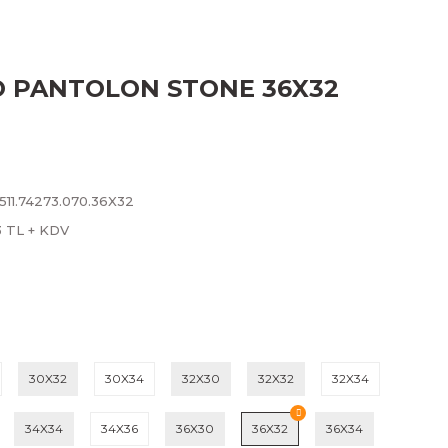
RO PANTOLON STONE 36X32
511.74273.070.36X32
3 TL + KDV
30X32
30X34
32X30
32X32
32X34
34X34
34X36
36X30
36X32
36X34