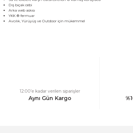
Dış bıçak cebi
Arka web askısı
YKK ® fermuar
Avcılık, Yürüyüş ve Outdoor için mükemmel
Bu ürünün fiyat bilgisi, resim, ürün açıklamalarında ve diğer konulard
Görüş ve önerileriniz için teşekkür ederiz.
Ürün resmi kalitesiz, bozuk veya görüntülenemiyor.
Ürün açıklamasında eksik bilgiler bulunuyor.
Ürün bilgilerinde hatalar bulunuyor.
Ürün fiyatı diğer sitelerden daha pahalı.
12:00’e kadar verilen siparişler
Bu ürüne benzer farklı alternatifler olmalı.
Aynı Gün Kargo
%1