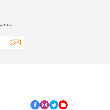
aydolun
BİZİ TAKİP EDİN