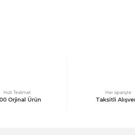
a yetersiz gördüğünüz noktaları öneri formunu kullanarak tarafımıza ilet
Bu ürüne ilk yorumu siz yapın!
Yorum Yaz
Hızlı Teslimat
Her siparişte
00 Orjinal Ürün
Taksitli Alışve