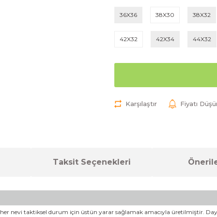
36X36
38X30
38X32
42X32
42X34
44X32
Karşılaştır
Fiyatı Düş
Taksit Seçenekleri
Önerile
rı, her nevi taktiksel durum için üstün yarar sağlamak amacıyla üretilmiştir. 