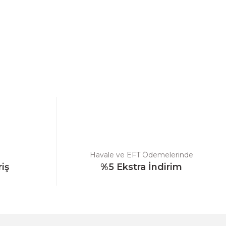
ebilirsiniz.
Havale ve EFT Ödemelerinde
riş
%5 Ekstra İndirim