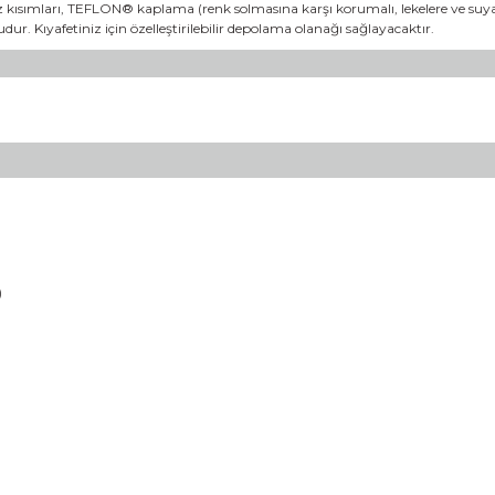
 diz kısımları, TEFLON® kaplama (renk solmasına karşı korumalı, lekelere ve suya 
ur. Kıyafetiniz için özelleştirilebilir depolama olanağı sağlayacaktır.
)