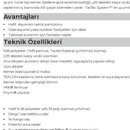
ayarlı, tünel tipi kemer (bedene göre esneme özelliği), çift destekli kalça ve
ceplerinin iç kısmında AR şarjör bölmeleri vardır. TacTec System™ ile uyumlud
Avantajları
Hafif, dayanıklı taktik pantolonu
Operasyonel yada outdoor faaliyetleri için ideal
Taktiksel kullanım için fazladan cepler
Teknik Özellikleri
%65 polyester / %35 pamuk, Taclite Ripstop (yırtılmaz) kumaş
Çift destekli kalça ve diz kısımları
Ana dikişleri punteriz dikişli (kısa mesafeli zigzaglarla yapılan dikiş)
Üçlü dikişler
Kemer köprüsünde D-halka
TEFLON kaplama (renk solmasına karşı korumalı, lekelere ve suya dayanıklı
Kemer köprüleri genişliği 50mm
YKK® fermuar
Prym® çıtçıtlar
Hafif % 65 polyester ve% 35 poly pamuk yırtılmaz
Dergi / cep telefonu cebi
İki kargo cep
Patentli arka cepler
Su ve lekelere karşı FeaturesTeflon ® kumaş koruyucu