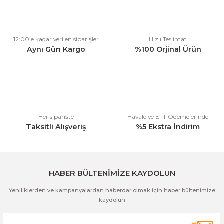
Görüş ve önerileriniz için teşekkür ederiz.
Ürün resmi kalitesiz, bozuk veya görüntülenemiyor.
12:00’e kadar verilen siparişler
Hızlı Teslimat
Ürün açıklamasında eksik bilgiler bulunuyor.
Aynı Gün Kargo
%100 Orjinal Ürün
Ürün bilgilerinde hatalar bulunuyor.
Ürün fiyatı diğer sitelerden daha pahalı.
Bu ürüne benzer farklı alternatifler olmalı.
Her siparişte
Havale ve EFT Ödemelerinde
Taksitli Alışveriş
%5 Ekstra İndirim
Gönder
HABER BÜLTENİMİZE KAYDOLUN
Yeniliklerden ve kampanyalardan haberdar olmak için haber bültenimize
kaydolun