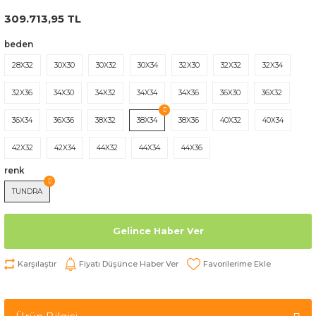
309.713,95 TL
beden
28X32
30X30
30X32
30X34
32X30
32X32
32X34
32X36
34X30
34X32
34X34
34X36
36X30
36X32
36X34
36X36
38X32
38X34
38X36
40X32
40X34
42X32
42X34
44X32
44X34
44X36
renk
TUNDRA
Gelince Haber Ver
Karşılaştır
Fiyatı Düşünce Haber Ver