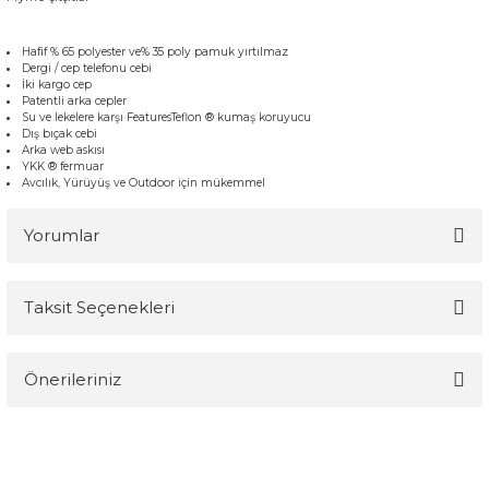
Hafif % 65 polyester ve% 35 poly pamuk yırtılmaz
Dergi / cep telefonu cebi
İki kargo cep
Patentli arka cepler
Su ve lekelere karşı FeaturesTeflon ® kumaş koruyucu
Dış bıçak cebi
Arka web askısı
YKK ® fermuar
Avcılık, Yürüyüş ve Outdoor için mükemmel
Yorumlar
Taksit Seçenekleri
Bu ürüne ilk yorumu siz yapın!
Önerileriniz
Yorum Yaz
Bu ürünün fiyat bilgisi, resim, ürün açıklamalarında ve diğer
konularda yetersiz gördüğünüz noktaları öneri formunu kullanarak
tarafımıza iletebilirsiniz.