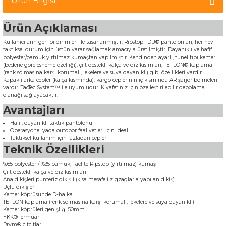
Ürün Bilgisi
Ürün Açıklaması
Kullanıcıların geri bildirimleri ile tasarlanmıştır. Ripstop TDU® pantolonları, her nevi
taktiksel durum için üstün yarar sağlamak amacıyla üretilmiştir. Dayanıklı ve hafif
polyester/pamuk yırtılmaz kumaştan yapılmıştır. Kendinden ayarlı, tünel tipi kemer
(bedene göre esneme özelliği), çift destekli kalça ve diz kısımları, TEFLON® kaplama
(renk solmasına karşı korumalı, lekelere ve suya dayanıklı) gibi özellikleri vardır.
Kapaklı arka cepler (kalça kısmında), kargo ceplerinin iç kısmında AR şarjör bölmeleri
vardır. TacTec System™ ile uyumludur. Kıyafetiniz için özelleştirilebilir depolama
olanağı sağlayacaktır.
Avantajları
Hafif, dayanıklı taktik pantolonu
Operasyonel yada outdoor faaliyetleri için ideal
Taktiksel kullanım için fazladan cepler
Teknik Özellikleri
%65 polyester / %35 pamuk, Taclite Ripstop (yırtılmaz) kumaş
Çift destekli kalça ve diz kısımları
Ana dikişleri punteriz dikişli (kısa mesafeli zigzaglarla yapılan dikiş)
Üçlü dikişler
Kemer köprüsünde D-halka
TEFLON kaplama (renk solmasına karşı korumalı, lekelere ve suya dayanıklı)
Kemer köprüleri genişliği 50mm
YKK® fermuar
Prym® çıtçıtlar