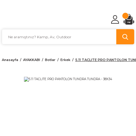
TÜRKİYE'NİN AV VE KAMP MALZEMECİSİ
Anasayfa
AYAKKABI
Botlar
Erkek
5.11 TACLITE PRO PANTOLON TUN