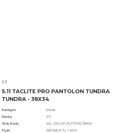
5.11
5.11 TACLITE PRO PANTOLON TUNDRA
TUNDRA - 38X34
Kategori
Erkek
Marka
5.11
Stok Kodu
mk_09.2.511.74273.192.38X34
Fiyat
281.558,13 TL + KDV