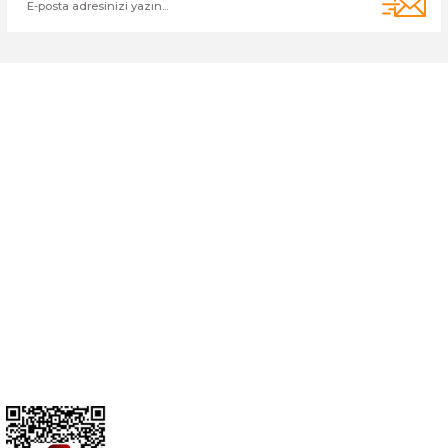
Cihan Av İnş. İth. İhrc. San. Tic. Ltd. Şti. Özyurt Mah. Nakipoğlu Cad.
No:21 Gediz- Kütahya / Türkiye
cihangir@cihanav.com
0274 412 52 47
Üyelik
Kurumsal