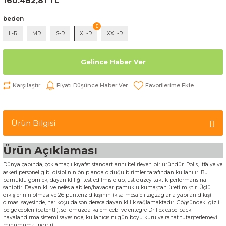
160.482,81 TL
beden
L-R
MR
S-R
XL-R
XXL-R
Gelince Haber Ver
Karşılaştır
Fiyatı Düşünce Haber Ver
Ürün Bilgisi
Ürün Açıklaması
Dünya çapında, çok amaçlı kıyafet standartlarını belirleyen bir üründür. Polis, itfaiye ve
askeri personel gibi disiplinin ön planda olduğu birimler tarafından kullanılır. Bu
pamuklu gömlek; dayanıklılığı test edılmıs olup, üst düzey taktik performansına
sahiptir. Dayanıklı ve nefes alabilen/havadar pamuklu kumaştan üretilmiştir. Üçlü
dikişlerinin olması ve 26 punteriz dikişinin (kısa mesafeli zigzaglarla yapılan dikiş)
olması sayesinde, her koşulda son derece dayanıklılık sağlamaktadır. Göğsündeki gizli
belge cepleri (patentli), sol omuzda kalem cebi ve entegre Drillex cape-back
havalandırma sistemi sayesinde, kullanıcısını gün boyu kuru ve rahat tutar(terlemeyi
mınumuma indirir).