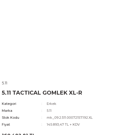
5.11
5.11 TACTICAL GOMLEK XL-R
Kategori
Erkek
Marka
5.11
Stok Kodu
mk_09.2.511.00072157.192.XL
Fiyat
145.893,47 TL + KDV