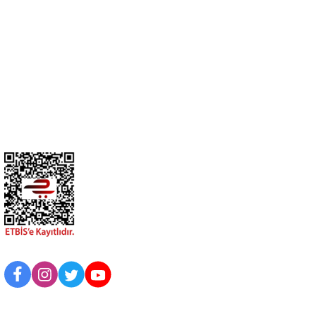
0274 412 52 47
Üyelik
Kurumsal
BİZİ TAKİP EDİN
UYGULAMAMIZI İNDİRİN