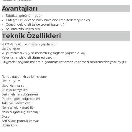
Avantajları
Taktiksel görünümlüdür
Entegre Drillex cape-back havalandırma (terlemeyi önler)
Göğsündeki gizli belge cepleri (patentli)
Sol omuzda kalem cebi
Teknik Özellikleri
%100 Pamuklu kumaştan yapılmıştır
Üçlü dikişler
26 punteriz dikiş (kısa mesafeli zigzaglarla yapılan dikiş)
Yaka kısmında gizli düğmesi vardır
Düğmeleri sağlam melamin (yanmaz, çatlamaz ve erimez) malzemeden yapılmıştır
Rahat, dayanıklı ve fonksiyonel
Üstün uyum
Üç dikiş inşaat
26 çubuk teyelleri
Sert melamin düğmeleri
Patentli gizli belge cepleri
Takviyeli kalem cebi
Nem esneklik örgü ile
Yaka düğmesi gizlenmiş
6 cep
Sert 5.4oz. pamuk kanvas
Uzun kollu