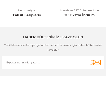
Her siparişte
Havale ve EFT Ödemelerinde
Taksitli Alışveriş
%5 Ekstra İndirim
Gönder
HABER BÜLTENİMİZE KAYDOLUN
Yeniliklerden ve kampanyalardan haberdar olmak için haber bültenimize
kaydolun
Cihan Av İnş. İth. İhrc. San. Tic. Ltd. Şti. Özyurt Mah. Nakipoğlu Cad.
No:21 Gediz- Kütahya / Türkiye
cihangir@cihanav.com