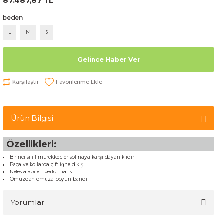
87.487,87 TL
beden
L
M
S
Gelince Haber Ver
Karşılaştır
Ürün Bilgisi
Özellikleri:
Birinci sınıf mürekkepler solmaya karşı dayanıklıdır
Paça ve kollarda çift iğne dikiş
Nefes alabilen performans
Omuzdan omuza boyun bandı
Yorumlar