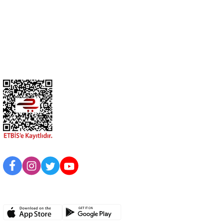
Üyelik
Kurumsal
BİZİ TAKİP EDİN
UYGULAMAMIZI İNDİRİN