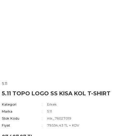
5.11
5.11 TOPO LOGO SS KISA KOL T-SHIRT
Kategori
Erkek
Marka
5.11
Stok Kodu
mk_76027.019
Fiyat
79.534,43 TL + KDV