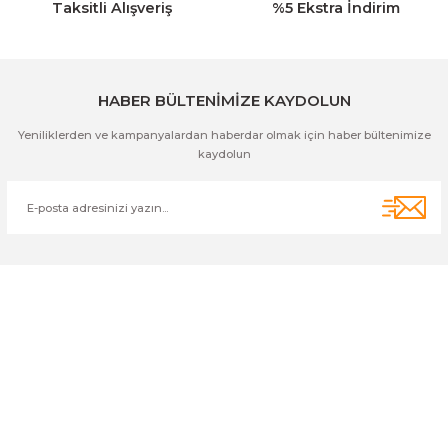
Taksitli Alışveriş
%5 Ekstra İndirim
Gönder
HABER BÜLTENİMİZE KAYDOLUN
Yeniliklerden ve kampanyalardan haberdar olmak için haber bültenimize
kaydolun
Cihan Av İnş. İth. İhrc. San. Tic. Ltd. Şti. Özyurt Mah. Nakipoğlu Cad.
No:21 Gediz- Kütahya / Türkiye
cihangir@cihanav.com
0274 412 52 47