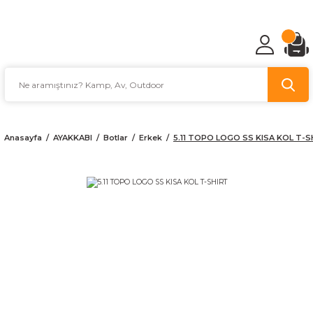
TÜRKİYE'NİN AV VE KAMP MALZEMECİSİ
Anasayfa
AYAKKABI
Botlar
Erkek
5.11 TOPO LOGO SS KISA KOL T-S