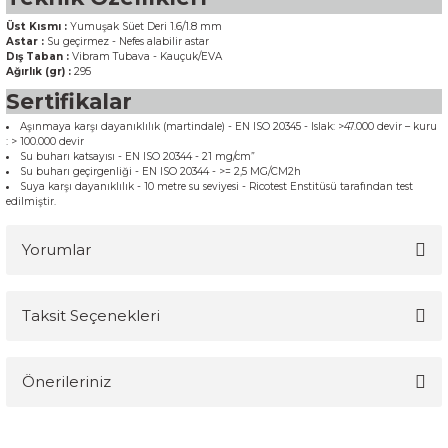
Üst Kısmı :
Yumuşak Süet Deri 1.6/1.8 mm
Astar :
Su geçirmez - Nefes alabilir astar
Dış Taban :
Vibram Tubava - Kauçuk/EVA
Ağırlık (gr) :
295
Sertifikalar
Aşınmaya karşı dayanıklılık (martindale) - EN ISO 20345 - Islak: >47.000 devir – kuru
: > 100.000 devir
Su buharı katsayısı - EN ISO 20344 - 21 mg/cm”
Su buharı geçirgenliği - EN ISO 20344 - >= 2,5 MG/CM2h
Suya karşı dayanıklılık - 10 metre su seviyesi - Ricotest Enstitüsü tarafından test
edilmiştir.
Yorumlar
Taksit Seçenekleri
Bu ürüne ilk yorumu siz yapın!
Önerileriniz
Yorum Yaz
Bu ürünün fiyat bilgisi, resim, ürün açıklamalarında ve diğer