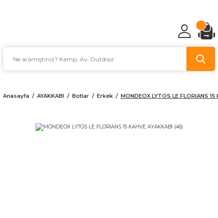
TÜRKİYE'NİN AV VE KAMP MALZEMECİSİ
Anasayfa
AYAKKABI
Botlar
Erkek
MONDEOX LYTOS LE FLORIANS 15 