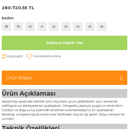
280.720,55 TL
beden
38
39
40
41
42
43
44
45
46
Gelince Haber Ver
Karşılaştır
Ürün Bilgisi
Ürün Açıklaması
Sağlamlığı sayesinde özellikle zorlu koşullara uyum gösterebilen, aynı zamanda
hafifliğiyle sizi etkileyecek bir ayakkabıdır. Ortopedik yapısıyla, ayağınızı rahat ettirir.
Outdoor ve doğa yürüyüşlerinde rahatlıkla kullanabileceğiniz bir ayakkabıdır.
Rahatlığı ve sağlamlığıyla kullanıcılar tarafından büyük ilgi gören, İtalya menşeili bir
üründür.
Teknik Özellikleri