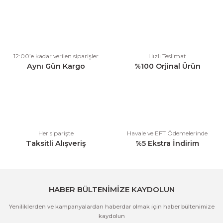
konularda yetersiz gördüğünüz noktaları öneri formunu kullanarak
tarafımıza iletebilirsiniz.
Görüş ve önerileriniz için teşekkür ederiz.
Ürün resmi kalitesiz, bozuk veya görüntülenemiyor.
12:00’e kadar verilen siparişler
Hızlı Teslimat
Ürün açıklamasında eksik bilgiler bulunuyor.
Aynı Gün Kargo
%100 Orjinal Ürün
Ürün bilgilerinde hatalar bulunuyor.
Ürün fiyatı diğer sitelerden daha pahalı.
Bu ürüne benzer farklı alternatifler olmalı.
Her siparişte
Havale ve EFT Ödemelerinde
Taksitli Alışveriş
%5 Ekstra İndirim
Gönder
HABER BÜLTENİMİZE KAYDOLUN
Yeniliklerden ve kampanyalardan haberdar olmak için haber bültenimize
kaydolun