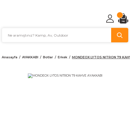
TÜRKİYE'NİN AV VE KAMP MALZEMECİSİ
Anasayfa
AYAKKABI
Botlar
Erkek
MONDEOX LYTOS NITRON 79 KAHV