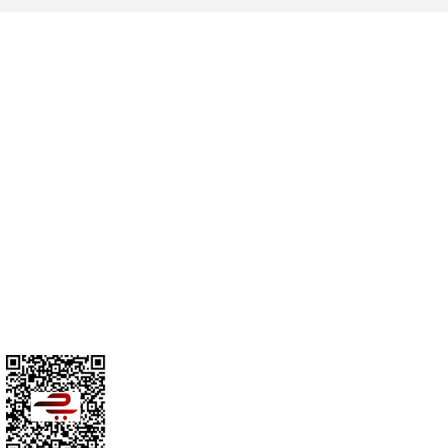
Cihan Av İnş. İth. İhrc. San. Tic. Ltd. Şti. Özyurt Mah. Nakipoğlu Cad.
No:21 Gediz- Kütahya / Türkiye
cihangir@cihanav.com
0274 412 52 47
Üyelik
Kurumsal