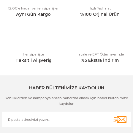
Ürün resmi kalitesiz, bozuk veya görüntülenemiyor.
12:00’e kadar verilen siparişler
Hızlı Teslimat
Ürün açıklamasında eksik bilgiler bulunuyor.
Aynı Gün Kargo
%100 Orjinal Ürün
Ürün bilgilerinde hatalar bulunuyor.
Ürün fiyatı diğer sitelerden daha pahalı.
Bu ürüne benzer farklı alternatifler olmalı.
Her siparişte
Havale ve EFT Ödemelerinde
Taksitli Alışveriş
%5 Ekstra İndirim
Gönder
HABER BÜLTENİMİZE KAYDOLUN
Yeniliklerden ve kampanyalardan haberdar olmak için haber bültenimize
kaydolun