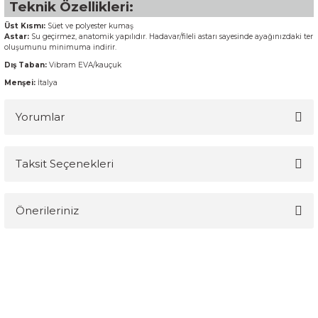
Teknik Özellikleri:
Üst Kısmı:
Süet ve polyester kumaş
Astar:
Su geçirmez, anatomik yapılıdır. Hadavar/fileli astarı sayesinde ayağınızdaki ter
oluşumunu minimuma indirir.
Dış Taban:
Vibram EVA/kauçuk
Menşei:
İtalya
Yorumlar
Taksit Seçenekleri
Bu ürüne ilk yorumu siz yapın!
Önerileriniz
Yorum Yaz
Bu ürünün fiyat bilgisi, resim, ürün açıklamalarında ve diğer
konularda yetersiz gördüğünüz noktaları öneri formunu kullanarak
tarafımıza iletebilirsiniz.
Görüş ve önerileriniz için teşekkür ederiz.