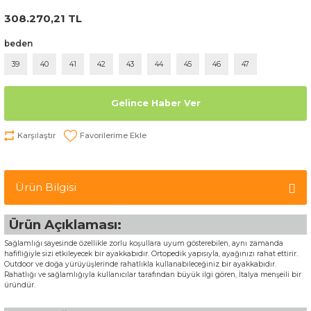
308.270,21 TL
beden
39
40
41
42
43
44
45
46
47
Gelince Haber Ver
Karşılaştır
Ürün Bilgisi
Ürün Açıklaması:
Sağlamlığı sayesinde özellikle zorlu koşullara uyum gösterebilen, aynı zamanda
hafifliğiyle sizi etkileyecek bir ayakkabıdır. Ortopedik yapısıyla, ayağınızı rahat ettirir.
Outdoor ve doğa yürüyüşlerinde rahatlıkla kullanabileceğiniz bir ayakkabıdır.
Rahatlığı ve sağlamlığıyla kullanıcılar tarafından büyük ilgi gören, İtalya menşeili bir
üründür.