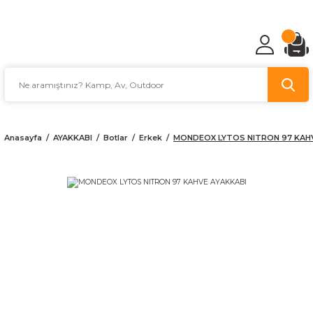
TÜRKİYE'NİN AV VE KAMP MALZEMECİSİ
Anasayfa
AYAKKABI
Botlar
Erkek
MONDEOX LYTOS NITRON 97 KAHV