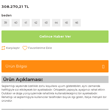
308.270,21 TL
beden
39
40
41
42
43
44
45
46
Gelince Haber Ver
Karşılaştır
Ürün Bilgisi
Ürün Açıklaması:
Sağlamlığı sayesinde özellikle zorlu koşullara uyum gösterebilen, aynı zamanda
hafifliğiyle sizi etkileyecek bir ayakkabıdır. Ortopedik yapısıyla, ayağınızı rahat ettirir.
Outdoor ve doğa yürüyüşlerinde rahatlıkla kullanabileceğiniz bir ayakkabıdır.
Rahatlığı ve sağlamlığıyla kullanıcılar tarafından büyük ilgi gören, İtalya menşeili bir
üründür.