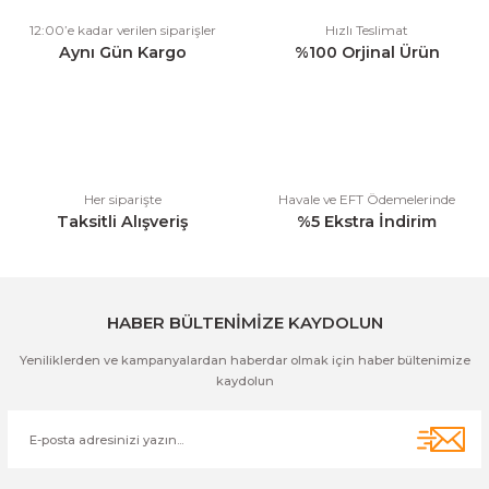
Ürün resmi kalitesiz, bozuk veya görüntülenemiyor.
12:00’e kadar verilen siparişler
Hızlı Teslimat
Ürün açıklamasında eksik bilgiler bulunuyor.
Aynı Gün Kargo
%100 Orjinal Ürün
Ürün bilgilerinde hatalar bulunuyor.
Ürün fiyatı diğer sitelerden daha pahalı.
Bu ürüne benzer farklı alternatifler olmalı.
Her siparişte
Havale ve EFT Ödemelerinde
Taksitli Alışveriş
%5 Ekstra İndirim
Gönder
HABER BÜLTENİMİZE KAYDOLUN
Yeniliklerden ve kampanyalardan haberdar olmak için haber bültenimize
kaydolun