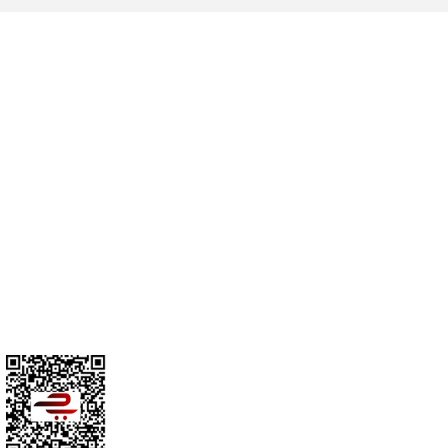
Cihan Av İnş. İth. İhrc. San. Tic. Ltd. Şti. Özyurt Mah. Nakipoğlu Cad.
No:21 Gediz- Kütahya / Türkiye
cihangir@cihanav.com
0274 412 52 47
Üyelik
Kurumsal