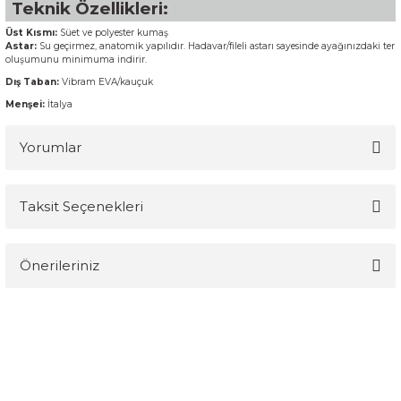
Teknik Özellikleri:
Üst Kısmı:
Süet ve polyester kumaş
Astar:
Su geçirmez, anatomik yapılıdır. Hadavar/fileli astarı sayesinde ayağınızdaki ter
oluşumunu minimuma indirir.
Dış Taban:
Vibram EVA/kauçuk
Menşei:
İtalya
Yorumlar
Taksit Seçenekleri
Bu ürüne ilk yorumu siz yapın!
Önerileriniz
Yorum Yaz
Bu ürünün fiyat bilgisi, resim, ürün açıklamalarında ve diğer
konularda yetersiz gördüğünüz noktaları öneri formunu kullanarak
tarafımıza iletebilirsiniz.
Görüş ve önerileriniz için teşekkür ederiz.