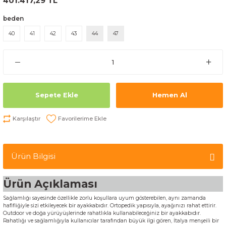
401.417,29 TL
beden
40
41
42
43
44
47
Sepete Ekle
Hemen Al
Karşılaştır
Ürün Bilgisi
Ürün Açıklaması
Sağlamlığı sayesinde özellikle zorlu koşullara uyum gösterebilen, aynı zamanda
hafifliğiyle sizi etkileyecek bir ayakkabıdır. Ortopedik yapısıyla, ayağınızı rahat ettirir.
Outdoor ve doğa yürüyüşlerinde rahatlıkla kullanabileceğiniz bir ayakkabıdır.
Rahatlığı ve sağlamlığıyla kullanıcılar tarafından büyük ilgi gören, İtalya menşeili bir