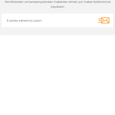
Yeniliklerden ve kampanyalardan haberdar olmak için haber bültenimize
kaydolun
Cihan Av İnş. İth. İhrc. San. Tic. Ltd. Şti. Özyurt Mah. Nakipoğlu Cad.
No:21 Gediz- Kütahya / Türkiye
cihangir@cihanav.com
0274 412 52 47
Üyelik
Kurumsal