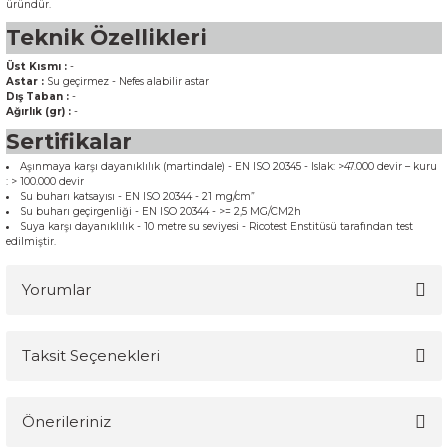
üründür.
Teknik Özellikleri
Üst Kısmı :
-
Astar :
Su geçirmez - Nefes alabilir astar
Dış Taban :
-
Ağırlık (gr) :
-
Sertifikalar
Aşınmaya karşı dayanıklılık (martindale) - EN ISO 20345 - Islak: >47.000 devir – kuru
: > 100.000 devir
Su buharı katsayısı - EN ISO 20344 - 21 mg/cm”
Su buharı geçirgenliği - EN ISO 20344 - >= 2,5 MG/CM2h
Suya karşı dayanıklılık - 10 metre su seviyesi - Ricotest Enstitüsü tarafından test
edilmiştir.
Yorumlar
Taksit Seçenekleri
Bu ürüne ilk yorumu siz yapın!
Önerileriniz
Yorum Yaz