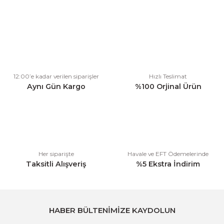
Bu ürünün fiyat bilgisi, resim, ürün açıklamalarında ve diğer
konularda yetersiz gördüğünüz noktaları öneri formunu kullanarak
tarafımıza iletebilirsiniz.
Görüş ve önerileriniz için teşekkür ederiz.
Ürün resmi kalitesiz, bozuk veya görüntülenemiyor.
12:00’e kadar verilen siparişler
Hızlı Teslimat
Ürün açıklamasında eksik bilgiler bulunuyor.
Aynı Gün Kargo
%100 Orjinal Ürün
Ürün bilgilerinde hatalar bulunuyor.
Ürün fiyatı diğer sitelerden daha pahalı.
Bu ürüne benzer farklı alternatifler olmalı.
Her siparişte
Havale ve EFT Ödemelerinde
Taksitli Alışveriş
%5 Ekstra İndirim
Gönder
HABER BÜLTENİMİZE KAYDOLUN