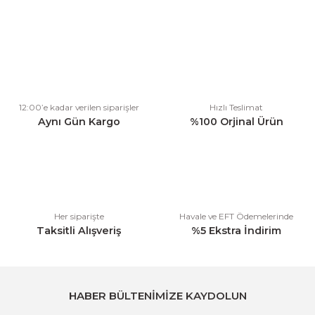
Bu ürünün fiyat bilgisi, resim, ürün açıklamalarında ve diğer
konularda yetersiz gördüğünüz noktaları öneri formunu kullanarak
tarafımıza iletebilirsiniz.
Görüş ve önerileriniz için teşekkür ederiz.
Ürün resmi kalitesiz, bozuk veya görüntülenemiyor.
12:00’e kadar verilen siparişler
Hızlı Teslimat
Ürün açıklamasında eksik bilgiler bulunuyor.
Aynı Gün Kargo
%100 Orjinal Ürün
Ürün bilgilerinde hatalar bulunuyor.
Ürün fiyatı diğer sitelerden daha pahalı.
Bu ürüne benzer farklı alternatifler olmalı.
Her siparişte
Havale ve EFT Ödemelerinde
Taksitli Alışveriş
%5 Ekstra İndirim
Gönder
HABER BÜLTENİMİZE KAYDOLUN