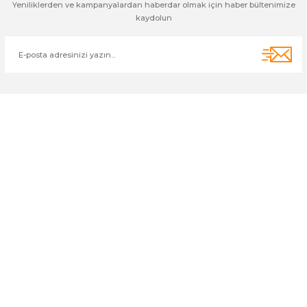
Yeniliklerden ve kampanyalardan haberdar olmak için haber bültenimize
kaydolun
Cihan Av İnş. İth. İhrc. San. Tic. Ltd. Şti. Özyurt Mah. Nakipoğlu Cad.
No:21 Gediz- Kütahya / Türkiye
cihangir@cihanav.com
0274 412 52 47
Üyelik
Kurumsal