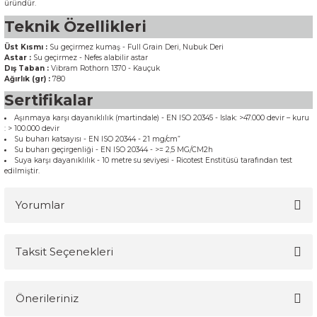
üründür.
Teknik Özellikleri
Üst Kısmı :
Su geçirmez kumaş - Full Grain Deri, Nubuk Deri
Astar :
Su geçirmez - Nefes alabilir astar
Dış Taban :
Vibram Rothorn 1370 - Kauçuk
Ağırlık (gr) :
780
Sertifikalar
Aşınmaya karşı dayanıklılık (martindale) - EN ISO 20345 - Islak: >47.000 devir – kuru
: > 100.000 devir
Su buharı katsayısı - EN ISO 20344 - 21 mg/cm”
Su buharı geçirgenliği - EN ISO 20344 - >= 2,5 MG/CM2h
Suya karşı dayanıklılık - 10 metre su seviyesi - Ricotest Enstitüsü tarafından test
edilmiştir.
Yorumlar
Taksit Seçenekleri
Bu ürüne ilk yorumu siz yapın!
Önerileriniz
Yorum Yaz