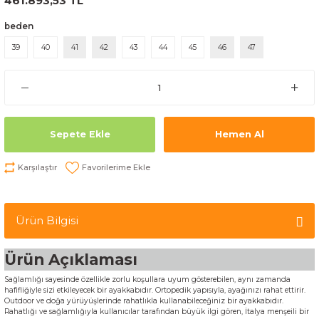
461.893,53 TL
beden
39
40
41
42
43
44
45
46
47
Sepete Ekle
Hemen Al
Karşılaştır
Ürün Bilgisi
Ürün Açıklaması
Sağlamlığı sayesinde özellikle zorlu koşullara uyum gösterebilen, aynı zamanda
hafifliğiyle sizi etkileyecek bir ayakkabıdır. Ortopedik yapısıyla, ayağınızı rahat ettirir.
Outdoor ve doğa yürüyüşlerinde rahatlıkla kullanabileceğiniz bir ayakkabıdır.
Rahatlığı ve sağlamlığıyla kullanıcılar tarafından büyük ilgi gören, İtalya menşeili bir