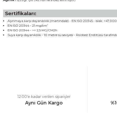
Sertifikaları:
Aşınmaya karşı dayanıklılık (martindale) - EN ISO 20345 - Islak: >47.000 
EN ISO 20344 - 21 mg/cm”
EN ISO 20344 - >= 2,5 MG/CM2h
Suya karşı dayanıklılık - 10 metre su seviyesi - Ricotest Enstitüsü tarafında
Bu ürünün fiyat bilgisi, resim, ürün açıklamalarında ve diğer konulard
Görüş ve önerileriniz için teşekkür ederiz.
Ürün resmi kalitesiz, bozuk veya görüntülenemiyor.
Ürün açıklamasında eksik bilgiler bulunuyor.
Ürün bilgilerinde hatalar bulunuyor.
Ürün fiyatı diğer sitelerden daha pahalı.
12:00’e kadar verilen siparişler
Bu ürüne benzer farklı alternatifler olmalı.
Aynı Gün Kargo
%1