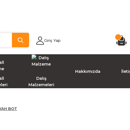
Giriş Yap
Hakkımızda
İlet
ll
Dalış
leri
Malzemeleri
YAH BOT