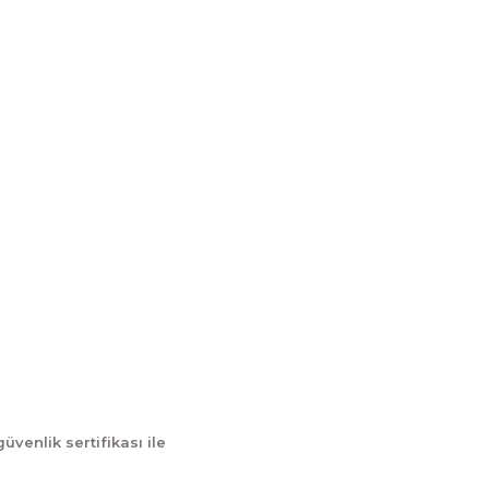
İletişim
İletişim Formu
tum
Havale Bildirim Formu
Kargo Takibi
güvenlik sertifikası ile