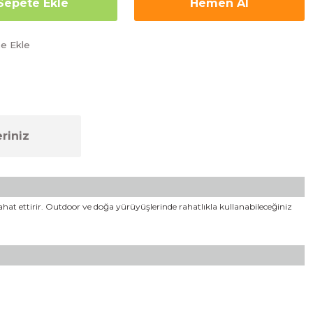
Sepete Ekle
Hemen Al
riniz
rahat ettirir. Outdoor ve doğa yürüyüşlerinde rahatlıkla kullanabileceğiniz