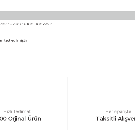
devir – kuru : > 100.000 devir
n test edilmiştir.
a yetersiz gördüğünüz noktaları öneri formunu kullanarak tarafımıza ilet
Bu ürüne ilk yorumu siz yapın!
Yorum Yaz
Hızlı Teslimat
Her siparişte
00 Orjinal Ürün
Taksitli Alışve