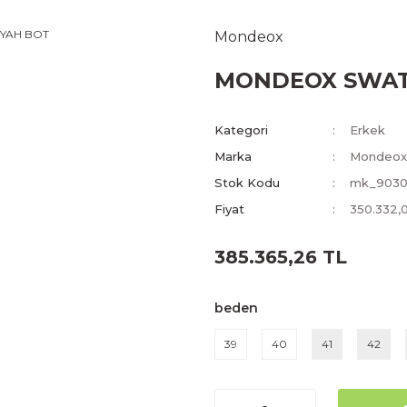
Mondeox
MONDEOX SWATO
Kategori
Erkek
Marka
Mondeox
Stok Kodu
mk_903
Fiyat
350.332,
385.365,26 TL
beden
39
40
41
42