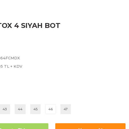
X 4 SIYAH BOT
064FCMDX
05 TL + KDV
43
44
45
46
47