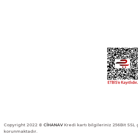
Özyurt Mah. Nakipoğlu Cad. No:21
Gediz- Kütahya / Türkiye
Yeni Üyelik
Üye Girişi
cihangir@cihanav.com
Şifremi Unut
0274 412 52 47
Copyright 2022 ©
CİHANAV
Kredi kartı bilgileriniz 256Bit SSL 
korunmaktadır.