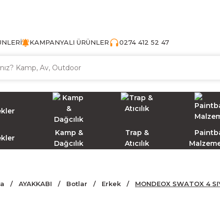
TÜRKİYE'NİN AV VE KAMP MALZEMECİSİ
ÜNLERİ
KAMPANYALI ÜRÜNLER
0274 412 52 47
Kamp &
Trap &
Paintba
ekler
Dağcılık
Atıcılık
Malzeme
fa
AYAKKABI
Botlar
Erkek
MONDEOX SWATOX 4 SI