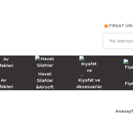
FIRSAT ÜR
Havalı
Av
Kıyafet ve
Silahlar
Fiş
fekleri
Aksesuarlar
&Airsoft
Anasay