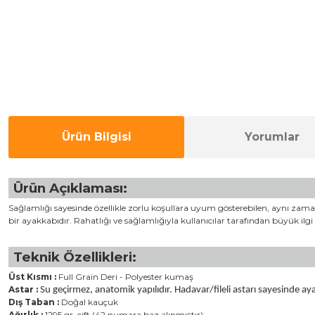
Ürün Bilgisi
Yorumlar
Ürün Açıklaması:
Sağlamlığı sayesinde özellikle zorlu koşullara uyum gösterebilen, aynı zamand
bir ayakkabıdır. Rahatlığı ve sağlamlığıyla kullanıcılar tarafından büyük ilgi
Teknik Özellikleri:
Üst Kısmı :
Full Grain Deri - Polyester kumaş
Astar :
Su geçirmez, anatomik yapılıdır. Hadavar/fileli astarı sayesinde 
Dış Taban :
Doğal kauçuk
Ağırlık :
1295 gr
çift (42 numara baz alınmıştır)