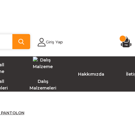
Giriş Yap
Hakkımızda
İlet
ll
Dalış
leri
Malzemeleri
L PANTOLON