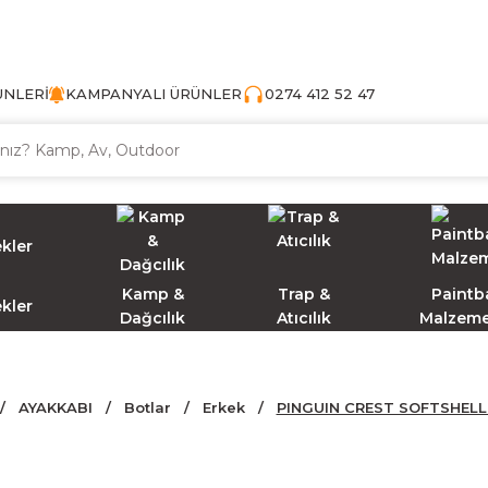
TÜRKİYE'NİN AV VE KAMP MALZEMECİSİ
ÜNLERİ
KAMPANYALI ÜRÜNLER
0274 412 52 47
Kamp &
Trap &
Paintba
ekler
Dağcılık
Atıcılık
Malzeme
AYAKKABI
Botlar
Erkek
PINGUIN CREST SOFTSHEL