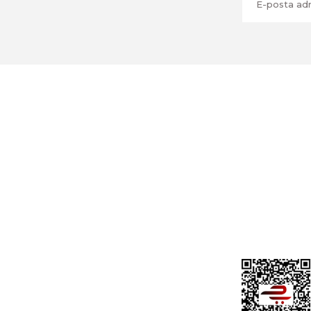
Üyelik
Cihan Av İnş. İth. İhrc. San. Tic. Ltd. Şti.
Özyurt Mah. Nakipoğlu Cad. No:21
Gediz- Kütahya / Türkiye
Yeni Üyelik
Üye Girişi
cihangir@cihanav.com
Şifremi Unut
0274 412 52 47