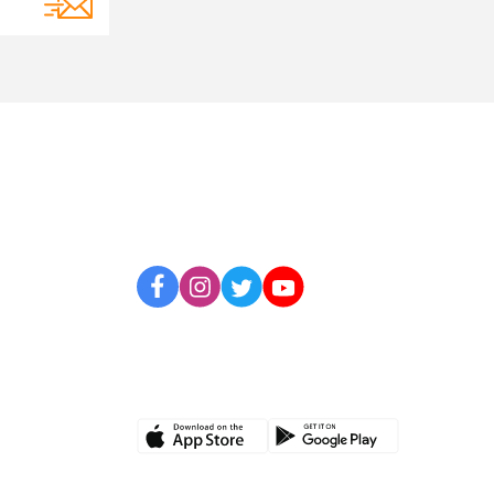
BİZİ TAKİP EDİN
UYGULAMAMIZI İNDİRİN