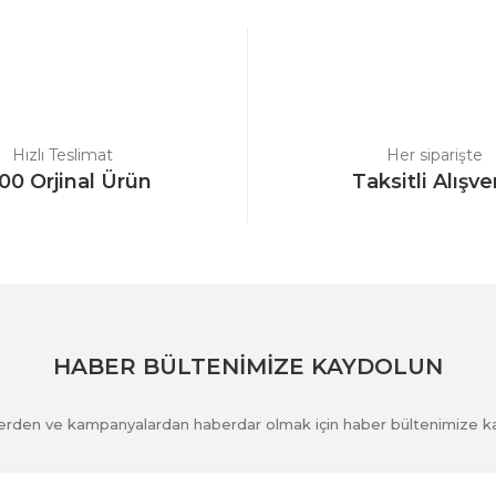
Bu ürüne ilk yorumu siz yapın!
Yorum Yaz
Hızlı Teslimat
Her siparişte
00 Orjinal Ürün
Taksitli Alışve
Gönder
HABER BÜLTENİMİZE KAYDOLUN
klerden ve kampanyalardan haberdar olmak için haber bültenimize k