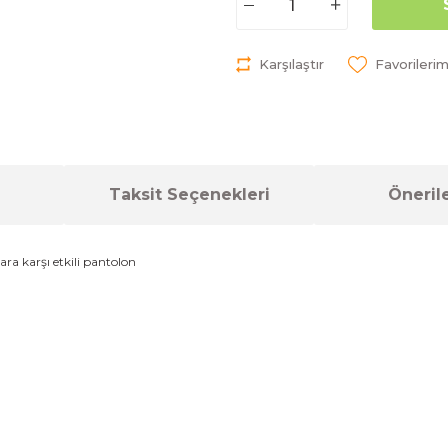
Karşılaştır
Taksit Seçenekleri
Önerile
ra karşı etkili
pantolon
a yetersiz gördüğünüz noktaları öneri formunu kullanarak tarafımıza ilet