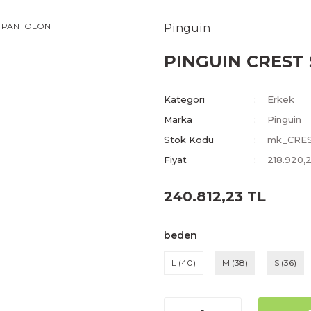
Pinguin
PINGUIN CREST
Kategori
Erkek
Marka
Pinguin
Stok Kodu
mk_CRE
Fiyat
218.920,
240.812,23 TL
beden
L (40)
M (38)
S (36)