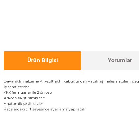
Ürün Bilgisi
Yorumlar
D
ayanıklı malzeme
Airysoft
aktif
kabuğundan
yapılmış,
nefes alabilen
rüzga
İ
ç
tarafı
termal
YKK
fermuarlar
ile
2 ön
cep
A
rkada
sıkıştırılmış
cep
A
natomik
şekilli
dizler
Paçalardaki cırt sayesinde ayarlama yapılabilir
Bu ürünün fiyat bilgisi, resim, ürün açıklamalarında ve diğer konulard
Görüş ve önerileriniz için teşekkür ederiz.