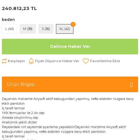
240.812,23 TL
beden
L (40)
M (38)
S (36)
XL (42)
Gelince Haber Ver
Karşılaştır
Fiyatı Düşünce Haber Ver
Ürün Bilgisi
D
ayanıklı malzeme
Airysoft
aktif
kabuğundan
yapılmış,
nefes alabilen
rüzgara karşı
etkili
pantolon
İ
ç
tarafı
termal
YKK
fermuarlar
ile
2 ön
cep
A
rkada
sıkıştırılmış
cep
A
natomik
şekilli
dizler
Paçalardaki cırt sayesinde ayarlama yapılabilir
D
ayanıklı malzeme
Airysoft
aktif
kabuğundan
yapılmış,
nefes alabilen
rüzgara karşı etkili
pantolon
İ
ç
tarafı
termal