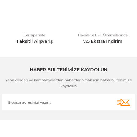
Ürün fiyatı diğer sitelerden daha pahalı.
Bu ürüne benzer farklı alternatifler olmalı.
Her siparişte
Havale ve EFT Ödemelerinde
Taksitli Alışveriş
%5 Ekstra İndirim
Gönder
HABER BÜLTENİMİZE KAYDOLUN
Yeniliklerden ve kampanyalardan haberdar olmak için haber bültenimize
kaydolun