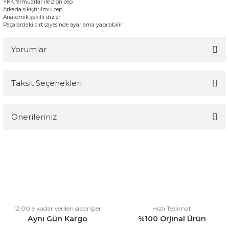
YKK
fermuarlar
ile
2 ön
cep
A
rkada
sıkıştırılmış
cep
A
natomik
şekilli
dizler
Paçalardaki cırt sayesinde ayarlama yapılabilir
Yorumlar
Taksit Seçenekleri
Bu ürüne ilk yorumu siz yapın!
Önerileriniz
Yorum Yaz
Bu ürünün fiyat bilgisi, resim, ürün açıklamalarında ve diğer
konularda yetersiz gördüğünüz noktaları öneri formunu kullanarak
tarafımıza iletebilirsiniz.
Görüş ve önerileriniz için teşekkür ederiz.
Ürün resmi kalitesiz, bozuk veya görüntülenemiyor.
12:00’e kadar verilen siparişler
Hızlı Teslimat
Ürün açıklamasında eksik bilgiler bulunuyor.
Aynı Gün Kargo
%100 Orjinal Ürün
Ürün bilgilerinde hatalar bulunuyor.