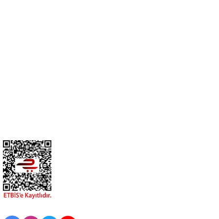
Cihan Av İnş. İth. İhrc. San. Tic. Ltd. Şti. Özyurt Mah. Nakipoğlu Cad.
No:21 Gediz- Kütahya / Türkiye
cihangir@cihanav.com
0274 412 52 47
Üyelik
Kurumsal
BİZİ TAKİP EDİN