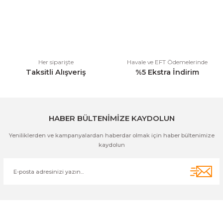
Ürün bilgilerinde hatalar bulunuyor.
Ürün fiyatı diğer sitelerden daha pahalı.
Bu ürüne benzer farklı alternatifler olmalı.
Her siparişte
Havale ve EFT Ödemelerinde
Taksitli Alışveriş
%5 Ekstra İndirim
Gönder
HABER BÜLTENİMİZE KAYDOLUN
Yeniliklerden ve kampanyalardan haberdar olmak için haber bültenimize
kaydolun