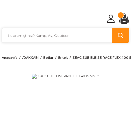
TÜRKİYE'NİN AV VE KAMP MALZEMECİSİ
Anasayfa
AYAKKABI
Botlar
Erkek
SEAC SUB ELBISE RACE FLEX 400 