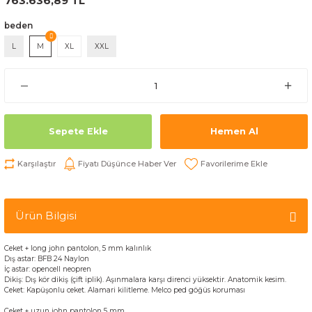
763.636,89 TL
beden
L
M
XL
XXL
Sepete Ekle
Hemen Al
Karşılaştır
Fiyatı Düşünce Haber Ver
Ürün Bilgisi
C
eket
+
long
john
pantolon,
5 mm kalınlık
Dış
astar
:
BFB
24
Naylon
İç
astar
: opencell n
eopren
Dikiş
:
Dış
kör
dikiş
(çift
iplik
).
Aşınmalara
karşı direnci yüksektir.
Anatomik
kesim
.
Ceket
:
Kapüşonlu
ceket.
Alamari
kilitleme
.
Melco
ped
göğüs
koruması
C
eket
+
uzun
john
pantolon
5 mm