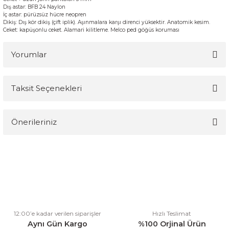
Dış
astar
:
BFB
24
Naylon
İç
astar
:
pürüzsüz
hücre n
eopren
Dikiş
:
Dış
kör
dikiş
(çift
iplik
)
.
Aşınmalara
karşı direnci yüksektir.
Anatomik
kesim
.
Ceket
:
kapüşonlu
ceket.
Alamari
kilitleme
.
Melco
ped
göğüs
koruması
Yorumlar
Taksit Seçenekleri
Bu ürüne ilk yorumu siz yapın!
Önerileriniz
Yorum Yaz
Bu ürünün fiyat bilgisi, resim, ürün açıklamalarında ve diğer
konularda yetersiz gördüğünüz noktaları öneri formunu kullanarak
tarafımıza iletebilirsiniz.
Görüş ve önerileriniz için teşekkür ederiz.
Ürün resmi kalitesiz, bozuk veya görüntülenemiyor.
12:00’e kadar verilen siparişler
Hızlı Teslimat
Ürün açıklamasında eksik bilgiler bulunuyor.
Aynı Gün Kargo
%100 Orjinal Ürün