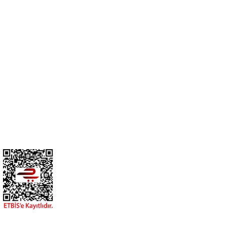
Cihan Av İnş. İth. İhrc. San. Tic. Ltd. Şti. Özyurt Mah. Nakipoğlu Cad.
No:21 Gediz- Kütahya / Türkiye
cihangir@cihanav.com
0274 412 52 47
Üyelik
Kurumsal
BİZİ TAKİP EDİN