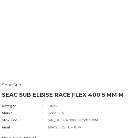
Seac Sub
SEAC SUB ELBISE RACE FLEX 400 5 MM M
Kategori
Erkek
Marka
Seac Sub
Stok Kodu
mk_01.1.SEA.00000125/03.00M
Fiyat
694.215,35 TL + KDV