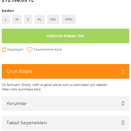
272.198,05 TL
beden
L
M
S
XL
XXL
XXXL
Gelince Haber Ver
Karşılaştır
Ürün Bilgisi
Ön fermuarlı Shorty, hafif ve genel olarak tüm su aktiviteleri için idealdir
Yaka Likra, aşınmaya karşı
Yorumlar
Taksit Seçenekleri
Bu ürüne ilk yorumu siz yapın!