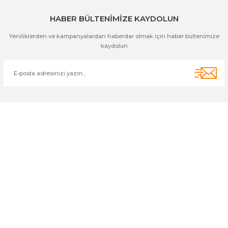
HABER BÜLTENİMİZE KAYDOLUN
Yeniliklerden ve kampanyalardan haberdar olmak için haber bültenimize
kaydolun
Cihan Av İnş. İth. İhrc. San. Tic. Ltd. Şti. Özyurt Mah. Nakipoğlu Cad.
No:21 Gediz- Kütahya / Türkiye
cihangir@cihanav.com
0274 412 52 47
Üyelik