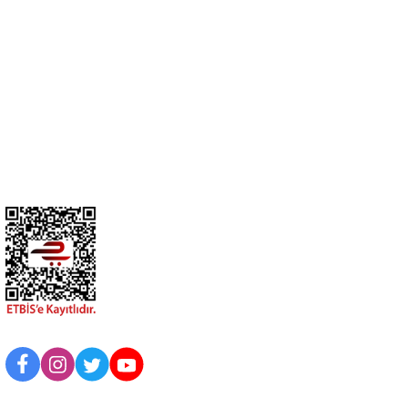
cihangir@cihanav.com
0274 412 52 47
Üyelik
Kurumsal
BİZİ TAKİP EDİN