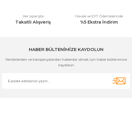
Her siparişte
Havale ve EFT Ödemelerinde
Taksitli Alışveriş
%5 Ekstra İndirim
Gönder
HABER BÜLTENİMİZE KAYDOLUN
Yeniliklerden ve kampanyalardan haberdar olmak için haber bültenimize
kaydolun
Cihan Av İnş. İth. İhrc. San. Tic. Ltd. Şti. Özyurt Mah. Nakipoğlu Cad.
No:21 Gediz- Kütahya / Türkiye