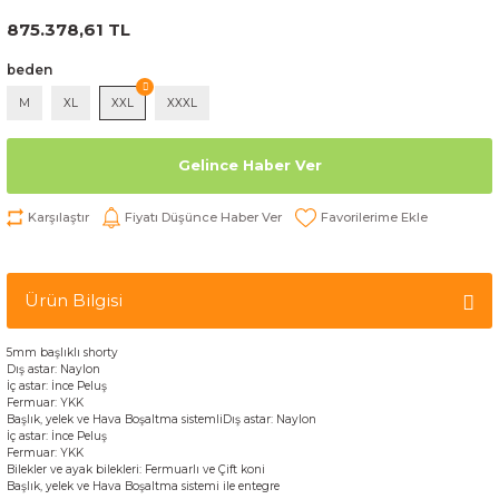
875.378,61 TL
beden
M
XL
XXL
XXXL
Gelince Haber Ver
Karşılaştır
Fiyatı Düşünce Haber Ver
Ürün Bilgisi
5mm başlıklı shorty
Dış astar
:
Naylon
İç
astar
:
İnce
Peluş
Fermuar
:
YKK
Başlık,
yelek
ve
Hava
Boşaltma
sistemli
Dış astar
:
Naylon
İç
astar
:
İnce
Peluş
Fermuar
:
YKK
Bilekler
ve
ayak bilekleri
:
F
ermuar
lı
ve
Çift
koni
Başlık,
yelek
ve
Hava
Boşaltma
sistemi
ile entegre