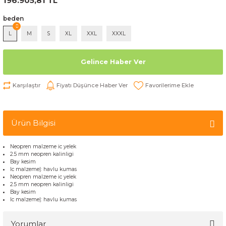
196.905,81 TL
beden
L
M
S
XL
XXL
XXXL
Gelince Haber Ver
Karşılaştır
Fiyatı Düşünce Haber Ver
Ürün Bilgisi
Neopren malzeme ic yelek
2.5 mm neopren kalinligi
Bay kesim
Ic malzeme|: havlu kumas
Neopren malzeme ic yelek
2.5 mm neopren kalinligi
Bay kesim
Ic malzeme|: havlu kumas
Yorumlar