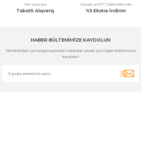
Her siparişte
Havale ve EFT Ödemelerinde
Taksitli Alışveriş
%5 Ekstra İndirim
Gönder
HABER BÜLTENİMİZE KAYDOLUN
Yeniliklerden ve kampanyalardan haberdar olmak için haber bültenimize
kaydolun
Cihan Av İnş. İth. İhrc. San. Tic. Ltd. Şti. Özyurt Mah. Nakipoğlu Cad.
No:21 Gediz- Kütahya / Türkiye
cihangir@cihanav.com