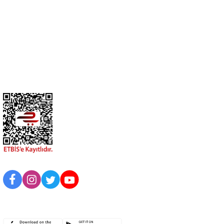
0274 412 52 47
Üyelik
Kurumsal
BİZİ TAKİP EDİN
UYGULAMAMIZI İNDİRİN