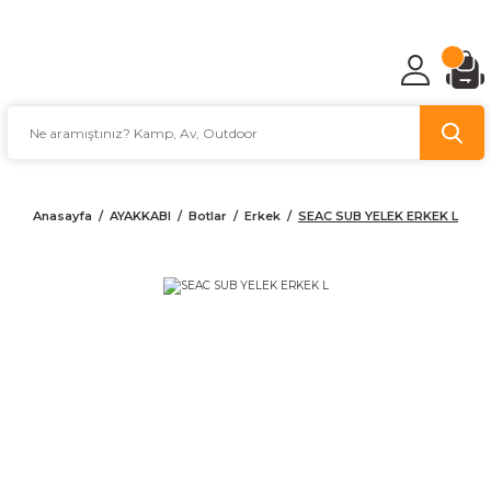
TÜRKİYE'NİN AV VE KAMP MALZEMECİSİ
Anasayfa
AYAKKABI
Botlar
Erkek
SEAC SUB YELEK ERKEK L