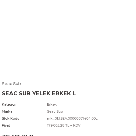
Seac Sub
SEAC SUB YELEK ERKEK L
Kategori
Erkek
Marka
Seac Sub
Stok Kodu
mk_01.1.SEA.00000071404.00L
Fiyat
179.005,28 TL + KDV